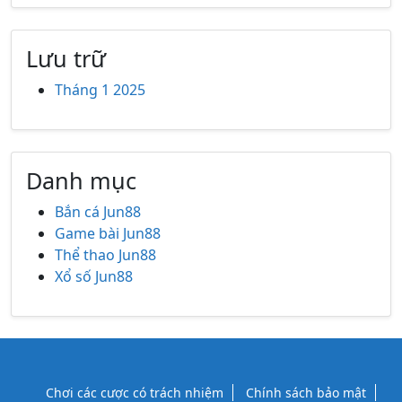
Lưu trữ
Tháng 1 2025
Danh mục
Bắn cá Jun88
Game bài Jun88
Thể thao Jun88
Xổ số Jun88
Chơi các cược có trách nhiệm
Chính sách bảo mật