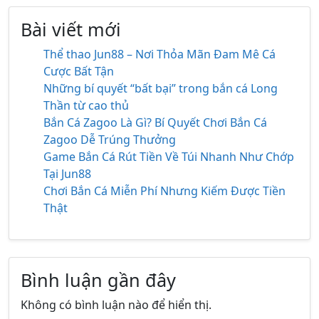
Bài viết mới
Thể thao Jun88 – Nơi Thỏa Mãn Đam Mê Cá
Cược Bất Tận
Những bí quyết “bất bại” trong bắn cá Long
Thần từ cao thủ
Bắn Cá Zagoo Là Gì? Bí Quyết Chơi Bắn Cá
Zagoo Dễ Trúng Thưởng
Game Bắn Cá Rút Tiền Về Túi Nhanh Như Chớp
Tại Jun88
Chơi Bắn Cá Miễn Phí Nhưng Kiếm Được Tiền
Thật
Bình luận gần đây
Không có bình luận nào để hiển thị.