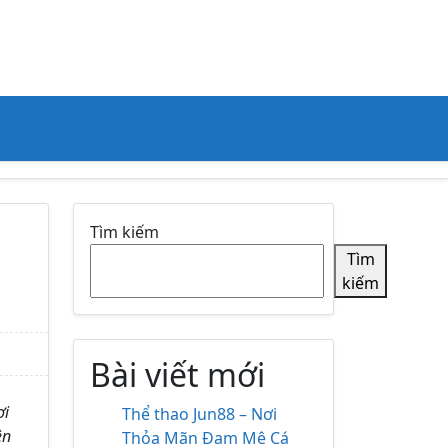
Tìm kiếm
Tìm
kiếm
Bài viết mới
ơi
Thể thao Jun88 – Nơi
ện
Thỏa Mãn Đam Mê Cá