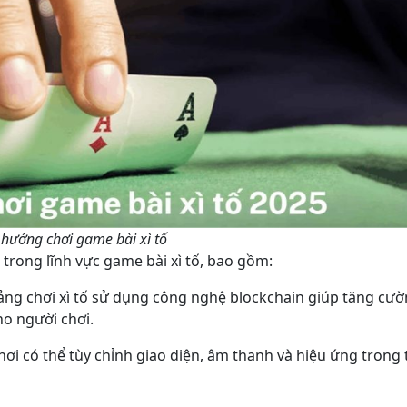
 hướng chơi game bài xì tố
rong lĩnh vực game bài xì tố, bao gồm:
 tảng chơi xì tố sử dụng công nghệ blockchain giúp tăng cư
o người chơi.
ơi có thể tùy chỉnh giao diện, âm thanh và hiệu ứng trong 