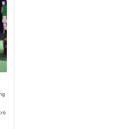
ờng
trò