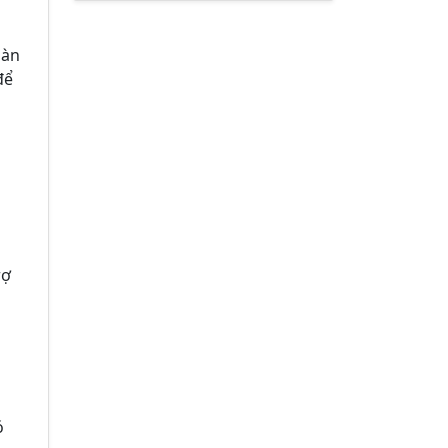
oàn
để
rợ
ó