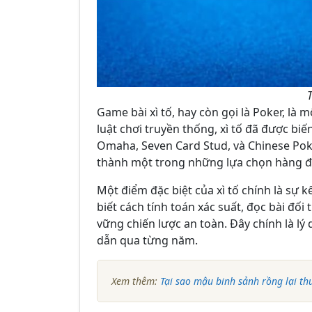
T
Game bài xì tố, hay còn gọi là Poker, là
luật chơi truyền thống, xì tố đã được b
Omaha, Seven Card Stud, và Chinese Poker
thành một trong những lựa chọn hàng đầ
Một điểm đặc biệt của xì tố chính là sự
biết cách tính toán xác suất, đọc bài đối
vững chiến lược an toàn. Đây chính là lý 
dẫn qua từng năm.
Xem thêm:
Tại sao mậu binh sảnh rồng lại th